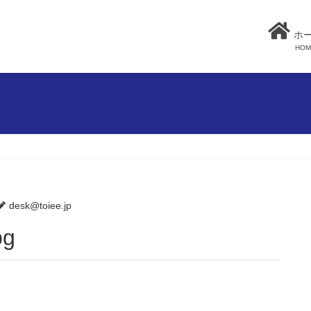
ホ
HOM
desk@toiee.jp
pg