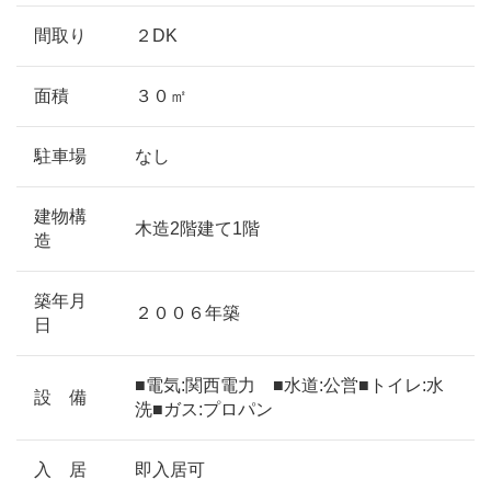
間取り
２DK
面積
３０㎡
駐車場
なし
建物構
木造2階建て1階
造
築年月
２００６年築
日
■電気:関西電力 ■水道:公営■トイレ:水
設 備
洗■ガス:プロパン
入 居
即入居可