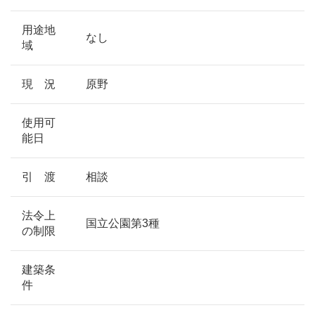
用途地
なし
域
現 況
原野
使用可
能日
引 渡
相談
法令上
国立公園第3種
の制限
建築条
件