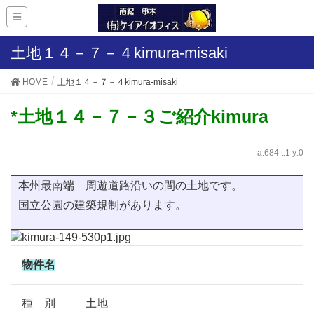
土地１４－７－４kimura-misaki
HOME
土地１４－７－４kimura-misaki
*土地１４－７－３ご紹介kimura
a:684 t:1 y:0
本州最南端 周遊道路沿いの間の土地です。
国立公園の建築規制があります。
物件名
種 別
土地