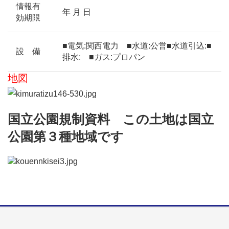
情報有
年 月 日
効期限
■電気:関西電力 ■水道:公営■水道引込:■
設 備
排水: ■ガス:プロパン
地図
国立公園規制資料 この土地は国立
公園第３種地域です