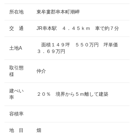
所在地
東牟婁郡串本町潮岬
交 通
JR串本駅 ４．４５ｋｍ 車で約７分
面積１４９坪 ５５０万円 坪単価
土地A
３．６９万円
取引態
仲介
様
建ぺい
２０％ 境界から５ｍ離して建築
率
容積率
地 目
畑